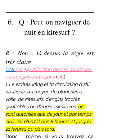
6.   Q : Peut-on naviguer de 
nuit en kitesurf ?
R : Non… là-dessus la règle est 
très claire
ONI 
Art. 54 Utilisation de skis nautiques 
ou d’engins analogues 
(
DE
)
1 Le wakesurfing et la circulation à ski 
nautique, au moyen de planches à 
voile, de kitesurfs, d’engins tractés 
gonflables ou d’engins similaires, 
ne 
sont autorisés que de jour et par temps 
clair, au plus tôt dès 8 heures et jusqu’à 
21 heures au plus tard.
Donc : même si vous trouvez ça 