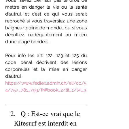
Vous n’avez bien sûr pas le droit de 
mettre en danger la vie ou la santé 
d’autrui, et c’est ce qui vous serait 
reproché si vous traversiez une zone 
baigneur pleine de monde… ou si vous 
décolliez inadéquatement au milieu 
d’une plage bondée…
Pour info les art. 122, 123 et 125 du 
code pénal décrivent des lésions 
corporelles et la mise en danger 
d’autrui.
https://www.fedlex.admin.ch/eli/cc/5
4/757_781_799/fr#book_2/tit_1/lvl_3
2.   Q : Est-ce vrai que le 
Kitesurf est interdit en 