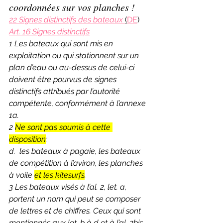
coordonnées sur vos planches !
22 Signes distinctifs des bateaux 
(
DE
)
Art. 16 Signes distinctifs
1 Les bateaux qui sont mis en 
exploitation ou qui stationnent sur un 
plan d’eau ou au-dessus de celui-ci 
doivent être pourvus de signes 
distinctifs attribués par l’autorité 
compétente, conformément à l’annexe 
1a. 
2 
Ne sont pas soumis à cette 
disposition
:
d.  les bateaux à pagaie, les bateaux 
de compétition à l’aviron, les planches 
à voile 
et les kitesurfs
.
3 Les bateaux visés à l’al. 2, let. a, 
portent un nom qui peut se composer 
de lettres et de chiffres. Ceux qui sont 
mentionnés aux let. b à d et à l’al. 2bis 