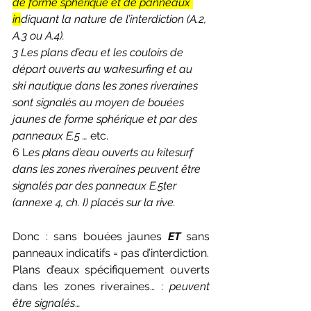
de forme sphérique et de panneaux 
in
diquant la nature de l’interdiction (A.2, 
A.3 ou A.4). 
3 Les plans d’eau et les couloirs de 
départ ouverts au wakesurfing et au 
ski nautique dans les zones riveraines 
sont signalés au moyen de bouées 
jaunes de forme sphérique et par des 
panneaux E.5 … 
etc.
6
L
es plans d’eau ouverts au kitesurf 
dans les zones riveraines peuvent être 
signalés par des panneaux E.5ter 
(annexe 4, ch. I) placés sur la rive. 
Donc : sans bouées jaunes 
ET
 sans 
panneaux indicatifs = pas d’interdiction.
Plans d’eaux spécifiquement ouverts 
dans les zones riveraines… : 
peuvent 
être signalés
…