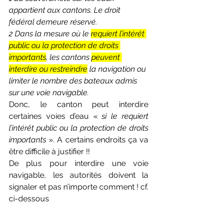
appartient aux cantons. Le droit 
fédéral demeure réservé.
2 Dans la mesure où le 
requiert l’intérêt 
public ou la protection de droits 
importants
, les cantons 
peuvent 
interdire ou restreindre
 la navigation ou 
limiter le nombre des bateaux admis 
sur une voie navigable.
Donc, le canton peut interdire 
certaines voies d’eau « 
si le requiert 
l’intérêt public ou la protection de droits 
importants 
». A certains endroits ça va 
être difficile à justifier !!
De plus pour interdire une voie 
navigable, les autorités doivent la 
signaler et pas n’importe comment ! cf. 
ci-dessous