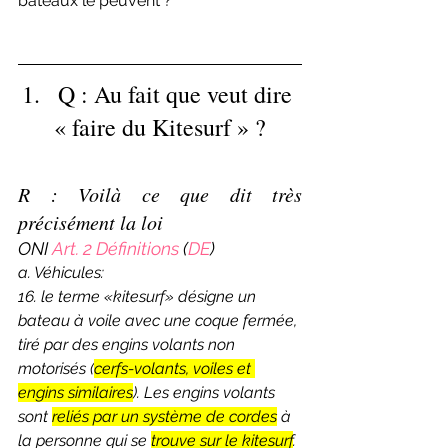
bateaux le peuvent ?
1.   Q : Au fait que veut dire 
« faire du Kitesurf » ?
R : Voilà ce que dit très 
précisément la loi
ONI 
Art. 2
 Définitions 
(
DE
)
a. Véhicules:
16. le terme «kitesurf» désigne un 
bateau à voile avec une coque fermée, 
tiré par des engins volants non 
motorisés (
cerfs-volants, voiles et 
engins similaires
). Les engins volants 
sont 
reliés par un système de cordes
 à 
la personne qui se 
trouve sur le kitesurf
.