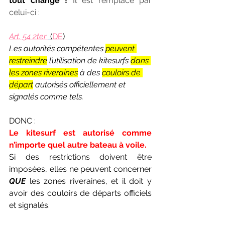
tout changé ! 
Il est remplacé par 
celui-ci :
Art. 54 2ter 
(
DE
)
Les autorités compétentes 
peuvent 
restreindre
 l’utilisation de kitesurfs 
dans 
les zones riveraines
 à des 
couloirs de 
départ
 autorisés officiellement et 
signalés comme tels. 
DONC :
Le kitesurf est autorisé comme 
n’importe quel autre bateau à voile.
Si des restrictions doivent être 
imposées, elles ne peuvent concerner 
QUE
 les zones riveraines, et il doit y 
avoir des couloirs de départs officiels 
et signalés.