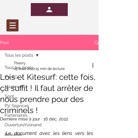
Post
Tous les posts
Thierry
Tous les posts
25 août 2022
15 min de lecture
Lois et Kitesurf: cette fois,
PV AG
ça suffit ! Il faut arrêter de
Maxime
Spot
nous prendre pour des
PV Séances
criminels !
Partenaires
Dernière mise à jour :
16 déc. 2022
OuvertureYvonand
Le document avec les liens vers les 
Beauduc