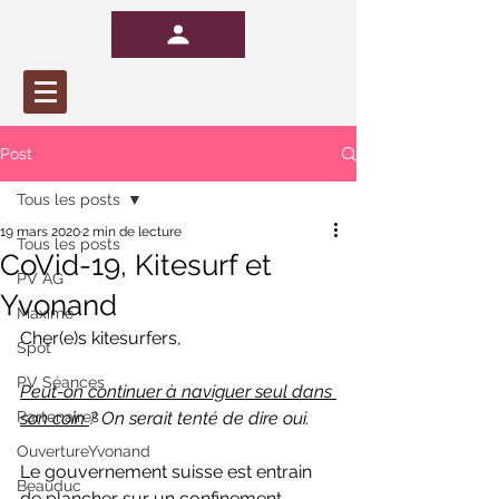
Post
Tous les posts
19 mars 2020
2 min de lecture
Tous les posts
CoVid-19, Kitesurf et
PV AG
Yvonand
Maxime
Cher(e)s kitesurfers,
Spot
PV Séances
Peut-on continuer à naviguer seul dans 
Partenaires
son coin 
? On serait tenté de dire oui.
OuvertureYvonand
Le gouvernement suisse est entrain 
Beauduc
de plancher sur un confinement 