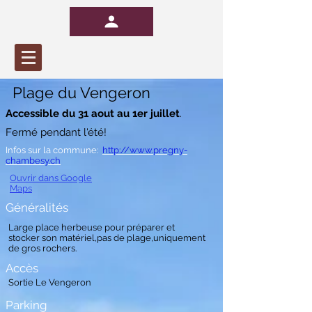
Plage du Vengeron
Accessible du 31 aout au 1er juillet
.
Fermé pendant l'été!
Infos sur la commune:
http://www.pregny-
chambesy.ch
Ouvrir dans Google
Maps
Généralités
Large place herbeuse pour préparer et
stocker son matériel,pas de plage,uniquement
de gros rochers.
Accès
Sortie Le Vengeron
Parking