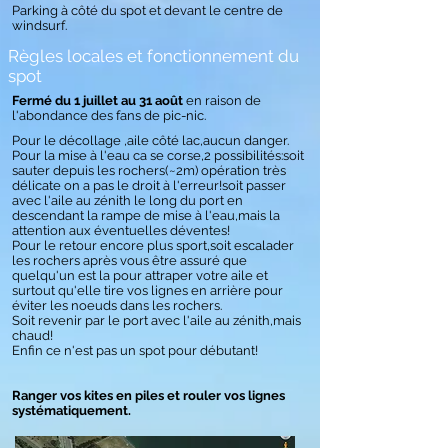
Parking à côté du spot et devant le centre de
windsurf.
Règles locales et fonctionnement du
spot
Fermé du 1 juillet au 31 août
en raison de
l'abondance des fans de pic-nic.
Pour le décollage ,aile côté lac,aucun danger.
Pour la mise à l'eau ca se corse,2 possibilités:soit
sauter depuis les rochers(~2m) opération très
délicate on a pas le droit à l'erreur!soit passer
avec l'aile au zénith le long du port en
descendant la rampe de mise à l'eau,mais la
attention aux éventuelles déventes!
Pour le retour encore plus sport,soit escalader
les rochers après vous être assuré que
quelqu'un est la pour attraper votre aile et
surtout qu'elle tire vos lignes en arrière pour
éviter les noeuds dans les rochers.
Soit revenir par le port avec l'aile au zénith,mais
chaud!
Enfin ce n'est pas un spot pour débutant!
Ranger vos kites en piles et rouler vos lignes
systématiquement.