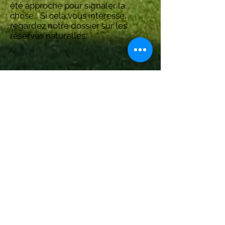
été approché pour signaler la
chose... Si cela vous intéresse,
regardez notre dossier sur les
réserves naturelles.
Port
Gardez de la distance par rapport à la sortie du
port du Vengeron et par rapport à la digue !
Attention aux bateaux, laisser la priorité, passer
sous le vent des autres usagers du lac.
Kiteclub local
L'Association Romande de Kitesurf est le
partenaire de discussion pour ce spot.
Equipements et commodités
Vous trouverez douche, eau potable, WC,
L'école de voile Force 5 vous propose aussi une
sécurité bateau contre rémunération.