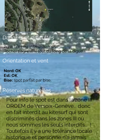
Dangers et difficultés
2,3 arbres au milieu du spot.
Rochers agressifs tout du long de la digue.
Orientation et vent
Nord: OK
Est: OK
Bise:
spot parfait par bise.
Réserves naturelles
Pour info le spot est dans la zone III
OROEM de Versoix-Genève... donc
en fait interdit au kitesurf qui sont
discriminés dans les zones III où
nous sommes les seuls interdits... !
Toutefois il y a une tolérance locale
historique et personne n'a jamais