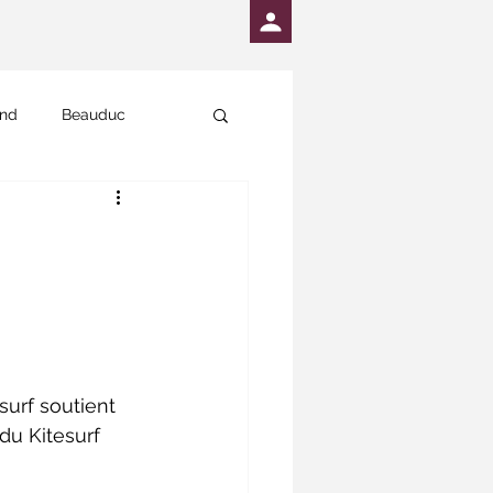
and
Beauduc
urf soutient 
du Kitesurf 