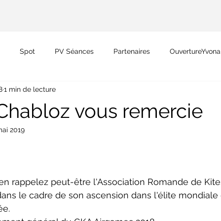
Spot
PV Séances
Partenaires
OuvertureYvon
8
1 min de lecture
Ruban Orange
habloz vous remercie
mai 2019
 rappelez peut-être l'Association Romande de Kites
ans le cadre de son ascension dans l'élite mondiale 
ée. 