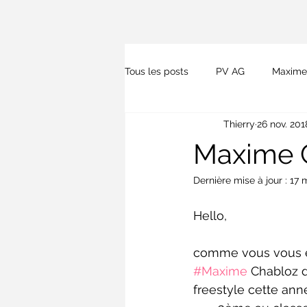
Tous les posts
PV AG
Maxime
Thierry
26 nov. 201
Presse
Lois et kitesurf
Maxime C
Dernière mise à jour :
17 
Hello,
comme vous vous en
#Maxime
 Chabloz d
freestyle cette ann