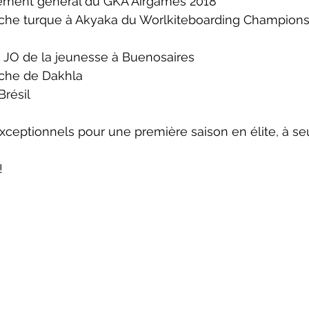
ment général du GKA Airgames 2018  
he turque à Akyaka du Worlkiteboarding Championsh
u JO de la jeunesse à Buenosaires  
he de Dakhla  
résil 
exceptionnels pour une première saison en élite, à s
!