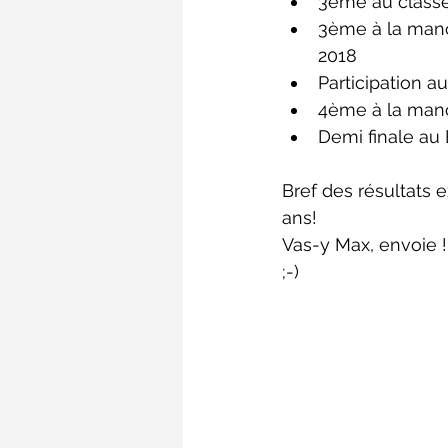
3ème au classe
3ème à la manc
2018  
Participation a
4ème à la manc
Demi finale au B
Bref des résultats 
ans!
Vas-y Max, envoie !
;-)