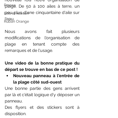
Presse
plage. De 50 à 100 ailes à terre, un 
peu plus d'une cinquantaine d'aile sur 
Lois et kitesurf
l'eau.
Ruban Orange
Nous avons fait plusieurs 
modifications de l'organisation de 
plage en tenant compte des 
remarques et de l'usage.
Une video de la bonne pratique du 
départ se trouve en bas de ce post !
Nouveau panneau à l'entrée de 
la plage côté sud-ouest
Une bonne partie des gens arrivent 
par là et c'était logique d'y déposer un 
panneau.
Des flyers et des stickers sont à 
disposition. 