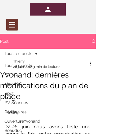
Post
Tous les posts
Thierry
Tous les posts
26 juin 2018
3 min de lecture
Yvonand: dernières
PV AG
modifications du plan de
Maxime
Spot
plage
PV Séances
Partenaires
Hello,
OuvertureYvonand
22-26 juin nous avons testé une 
Beauduc
nouvelle fois notre organisation de 