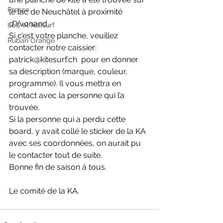
Presse
le lac de Neuchâtel à proximité 
d’Yvonand.
Lois et kitesurf
Si c’est votre planche, veuillez 
Ruban Orange
contacter notre caissier: 
patrick@kitesurf.ch  pour en donner 
sa description (marque, couleur, 
programme). Il vous mettra en 
contact avec la personne qui l’a 
trouvée.
Si la personne qui a perdu cette 
board, y avait collé le sticker de la KA 
avec ses coordonnées, on aurait pu 
le contacter tout de suite.
Bonne fin de saison à tous.
Le comité de la KA.