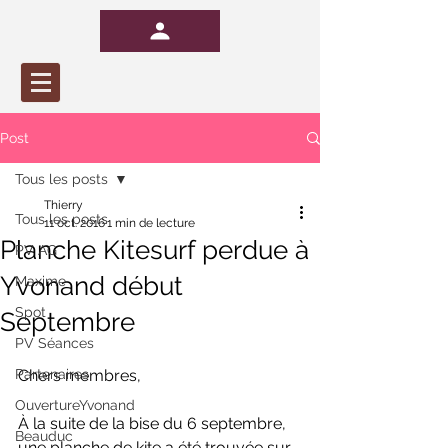
Post
Tous les posts
Thierry
Tous les posts
11 oct. 2016
1 min de lecture
Planche Kitesurf perdue à
PV AG
Yvonand début
Maxime
Spot
Septembre
PV Séances
Partenaires
Chers membres,
OuvertureYvonand
À la suite de la bise du 6 septembre, 
Beauduc
une planche de kite a été trouvée sur 