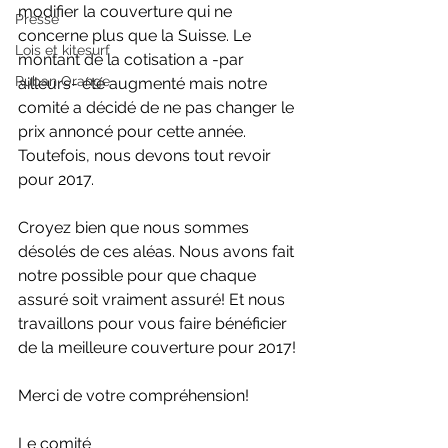
modifier la couverture qui ne 
Presse
concerne plus que la Suisse. Le 
Lois et kitesurf
montant de la cotisation a -par 
Ruban Orange
ailleurs- été augmenté mais notre 
comité a décidé de ne pas changer le 
prix annoncé pour cette année.
Toutefois, nous devons tout revoir 
pour 2017.
Croyez bien que nous sommes 
désolés de ces aléas. Nous avons fait 
notre possible pour que chaque 
assuré soit vraiment assuré! Et nous 
travaillons pour vous faire bénéficier 
de la meilleure couverture pour 2017!
Merci de votre compréhension!
Le comité