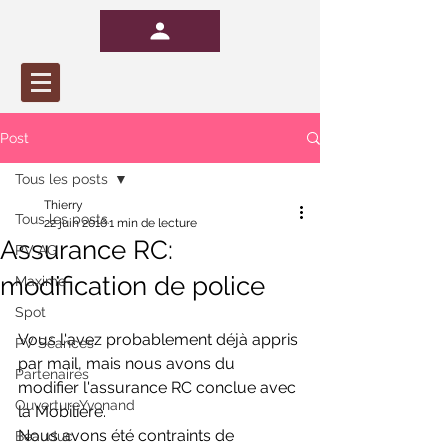
Post
Tous les posts
Thierry
Tous les posts
22 juin 2016
1 min de lecture
Assurance RC:
PV AG
modification de police
Maxime
Spot
Vous l'avez probablement déjà appris 
PV Séances
par mail, mais nous avons du 
Partenaires
modifier l'assurance RC conclue avec 
OuvertureYvonand
la Mobilière.
Nous avons été contraints de 
Beauduc