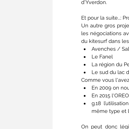
d'Yverdon. 
Et pour la suite...: P
Un autre gros proje
les négociations av
du kitesurf dans le
Avenches / Sal
Le Fanel  
La région du P
Le sud du lac 
Comme vous l'avez l
En 2009 on nous
En 2015 l'OREOM
g.18 l’utilisat
même type et la
On peut donc légi