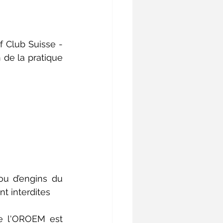
 Club Suisse - 
 de la pratique 
ou d’engins du 
 interdites    
 l'OROEM est 