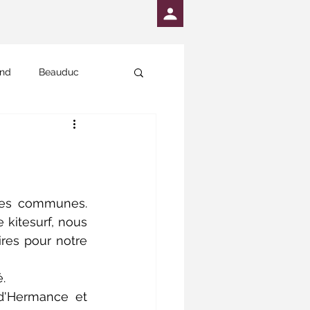
and
Beauduc
les communes. 
 kitesurf, nous 
es pour notre 
. 
'Hermance et 