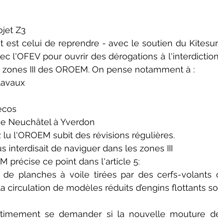
rojet Z3 
t est celui de reprendre - avec le soutien du Kitesurf
ec l'OFEV pour ouvrir des dérogations à l'interdiction
s zones III des OROEM. On pense notamment à :  
avaux  
ecos  
de Neuchâtel à Yverdon  
u l'OROEM subit des révisions régulières.  
 interdisait de naviguer dans les zones III  
 précise ce point dans l'article 5:  
ion de planches à voile tirées par des cerfs-volants 
 circulation de modèles réduits d’engins flottants sont
timement se demander si la nouvelle mouture de