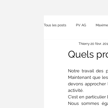
Tous les posts
PV AG
Maxime
Thierry
20 févr. 20
Presse
Lois et kitesurf
Quels pro
Notre travail des 
Maintenant que les 
devons approcher 
activité. 
C'est en particulier
Nous sommes égale