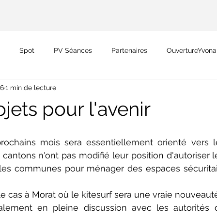
Spot
PV Séances
Partenaires
OuvertureYvon
16
1 min de lecture
Ruban Orange
jets pour l'avenir
prochains mois sera essentiellement orienté vers 
cantons n'ont pas modifié leur position d'autoriser le
les communes pour ménager des espaces sécuritair
 le cas à Morat où le kitesurf sera une vraie nouveauté
ment en pleine discussion avec les autorités d