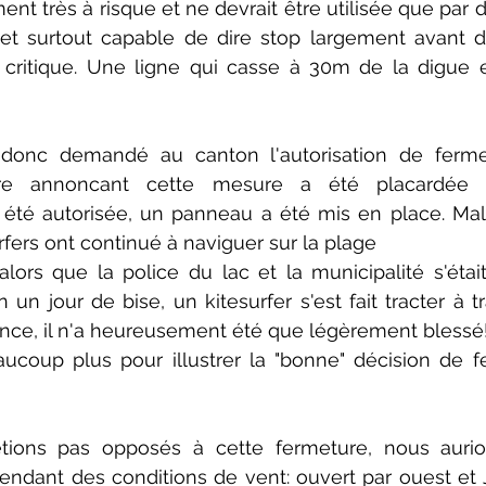
ment très à risque et ne devrait être utilisée que par d
et surtout capable de dire stop largement avant de
 critique. Une ligne qui casse à 30m de la digue et
 donc demandé au canton l'autorisation de ferme
ttre annoncant cette mesure a été placardée pe
nt été autorisée, un panneau a été mis en place. M
ers ont continué à naviguer sur la plage 
lors que la police du lac et la municipalité s'étai
n un jour de bise, un kitesurfer s'est fait tracter à tr
ce, il n'a heureusement été que légèrement blessé!
eaucoup plus pour illustrer la "bonne" décision de f
ions pas opposés à cette fermeture, nous aurio
ant des conditions de vent: ouvert par ouest et Jo