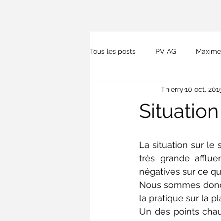
Tous les posts
PV AG
Maxime
Thierry
10 oct. 201
Presse
Lois et kitesurf
Situatio
La situation sur l
très grande afflue
négatives sur ce qui
Nous sommes donc ai
la pratique sur la pl
Un des points chau