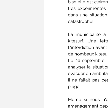
bise elle est claire
très expérimentés 
dans une situation
catastrophe!  
La municipalité a
kitesurf. Une le
L'interdiction aya
de nombeux kitesurf
Le 26 septembre, a
analyser la situatio
évacuer en ambulan
Il ne fallait pas b
plage! 
Même si nous n'ét
aménagement dépend