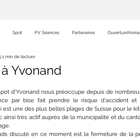
Spot
PV Séances
Partenaires
OuvertureYvon
5
1 min de lecture
Ruban Orange
n à Yvonand
e spot d'Yvonand nous préoccupe depuis de nombreus
nce par bise fait prendre le risque d'accident et
 est une des plus belles plages de Suisse pour le kite
nsi très actif auprès de la municipalité et du canto
age.  
ds discuté en ce moment est la fermeture de la pet