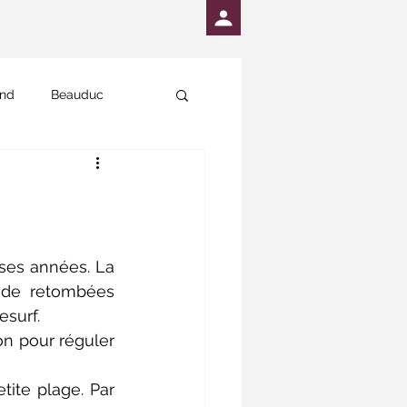
and
Beauduc
es années. La 
 de retombées 
surf. 
n pour réguler 
ite plage. Par 