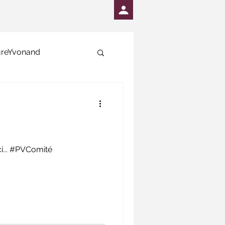
ureYvonand
e la réunion du 3 novembre est en ligne sous le menu "plus/PV" ou simplement ici... #PVComité