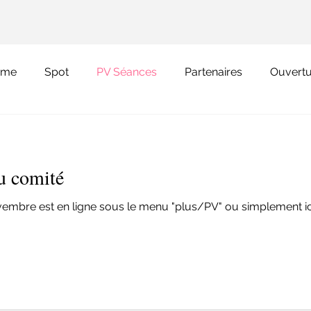
ime
Spot
PV Séances
Partenaires
Ouvert
 et kitesurf
Ruban Orange
u comité
Le PV d